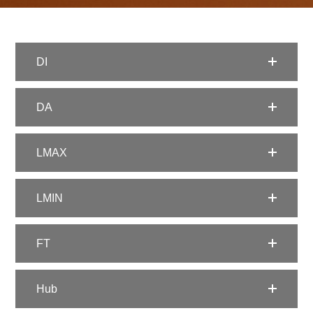
DI
DA
LMAX
LMIN
FT
Hub