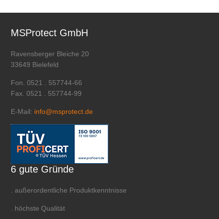
MSProtect GmbH
Ravensberger Bleiche 20
33649 Bielefeld
Fon. 0521 . 557744-66
Fax. 0521 . 557744-99
E-Mail:
info@msprotect.de
6 gute Gründe
. außerordentliche Produktkenntnisse
. höchste Qualität