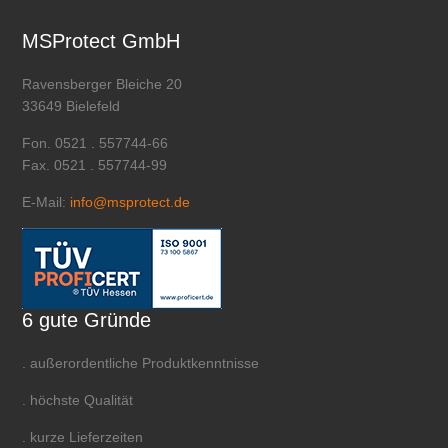
MSProtect GmbH
Ravensberger Bleiche 20
33649 Bielefeld
Fon. 0521 . 557744-66
Fax. 0521 . 557744-99
E-Mail:
info@msprotect.de
6 gute Gründe
. außerordentliche Produktkenntnisse
. höchste Qualität
. kurze Lieferzeiten